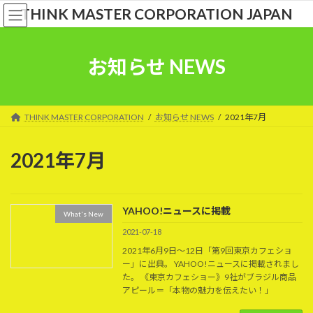
コ
ナ
THINK MASTER CORPORATION JAPAN
ン
ビ
テ
ゲ
ン
ー
お知らせ NEWS
ツ
シ
へ
ョ
ス
ン
キ
に
THINK MASTER CORPORATION
お知らせ NEWS
2021年7月
ッ
移
プ
動
2021年7月
YAHOO!ニュースに掲載
What's New
2021-07-18
2021年6月9日〜12日「第9回東京カフェショ
ー」に出典。 YAHOO!ニュースに掲載されまし
た。 《東京カフェショー》9社がブラジル商品
アピール＝「本物の魅力を伝えたい！」